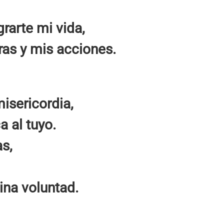
rarte mi vida,
as y mis acciones.
isericordia,
 al tuyo.
s,
ina voluntad.