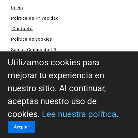
Inicio
Política de Privacidad
Contacto
Política de cookies
Somos Comunidad ✟
Utilizamos cookies para
mejorar tu experiencia en
nuestro sitio. Al continuar,
aceptas nuestro uso de
Mi Comunidad Católica Global
cookies.
Lee nuestra política
.
Acompañándote en tu camino espiritual con la
Palabra de Dios y reflexiones diarias para vivir la
Aceptar
fe en Cali y el mundo.