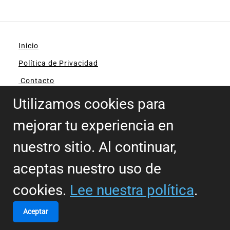
Inicio
Política de Privacidad
Contacto
Política de cookies
Utilizamos cookies para
Somos Comunidad ✟
mejorar tu experiencia en
nuestro sitio. Al continuar,
aceptas nuestro uso de
cookies.
Lee nuestra política
.
Mi Comunidad Católica Global
Aceptar
Acompañándote en tu camino espiritual con la